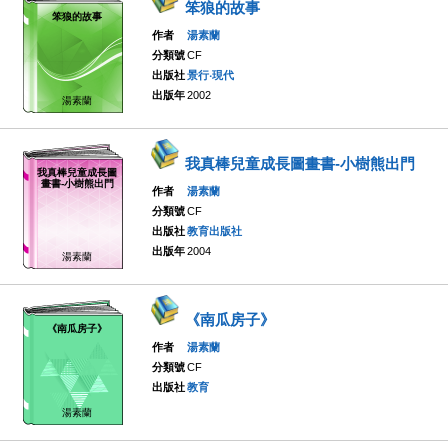
笨狼的故事
笨狼的故事
作者
湯素蘭
分類號
CF
出版社
景行‧現代
出版年
2002
湯素蘭
我真棒兒童成長圖畫書-小樹熊出門
我真棒兒童成長圖
畫書-小樹熊出門
作者
湯素蘭
分類號
CF
出版社
教育出版社
出版年
2004
湯素蘭
《南瓜房子》
《南瓜房子》
作者
湯素蘭
分類號
CF
出版社
教育
湯素蘭