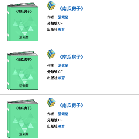
《南瓜房子》
《南瓜房子》
作者
湯素蘭
分類號
CF
出版社
教育
湯素蘭
《南瓜房子》
《南瓜房子》
作者
湯素蘭
分類號
CF
出版社
教育
湯素蘭
《南瓜房子》
《南瓜房子》
作者
湯素蘭
分類號
CF
出版社
教育
湯素蘭