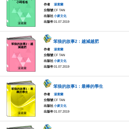
小時爸爸
作者
湯素蘭
分類號
CF TAN
出版社
小麥文化
出版年
01.07.2019
湯素蘭
笨狼的故事2：越減越肥
笨狼的故事2：越
減越肥
作者
湯素蘭
分類號
CF TAN
出版社
小麥文化
出版年
01.07.2019
湯素蘭
笨狼的故事1：最棒的學生
笨狼的故事1：最
棒的學生
作者
湯素蘭
分類號
CF TAN
出版社
小麥文化
出版年
01.07.2019
湯素蘭