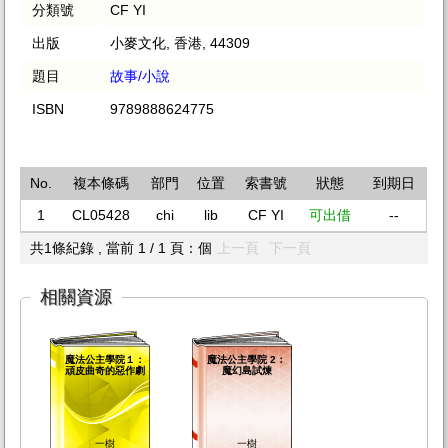
分類號
CF YI
出版
小麥文化, 香港, 44309
題目
故事/小說
ISBN
9789888624775
No.
複本條碼
部門
位置
索書號
狀態
到期日
1
CL05428
chi
lib
CF YI
可出借
--
共1條紀錄 , 當前 1 / 1 頁：個
上一頁
下一頁
相關資源
魔法公主學院１：
魔法公主學院 2：
頑皮曲奇的惡作劇
魔幻島試煉
一樹
一樹