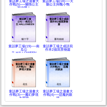
童話夢工場之漫畫大
童話夢工場(18)──天
作戰(5)──懶惰公主
鵝公主與醜小鴨
加油吧！
童話夢工場
童話夢工場之成語
(19)──南瓜公
寫作本2描寫景物
主 HALLOWEEN
篇
貓十字
蔓玲姐姐
童話夢工場(19)──南
童話夢工場之成語寫
瓜公
作本2描寫景物篇
主 HALLOWEEN
童話夢工場之漫畫
童話夢工場之漫畫
大作戰(3)──魔幻
大作戰(4)──惡魔
夢境大冒險
的眼淚
花生
花生
童話夢工場之漫畫大
童話夢工場之漫畫大
作戰(3)──魔幻夢境
作戰(4)──惡魔的眼
大冒險
淚