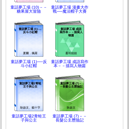
童話夢工場 (10)－－
童話夢工場 漫畫大作
糖果屋大冒險
戰──魔法帽子大賽
童話夢工場 (1)──
童話夢工場 成語
反斗小紅帽
寫作本－－描寫人
物篇
夏爾．佩羅
蔓玲姐姐
童話夢工場 (1)──反
童話夢工場 成語寫作
斗小紅帽
本－－描寫人物篇
童話夢工場2青蛙
童話夢工場 (7)－
王子與公主
－長髮公主歷險記
耿啟文、貓十字
耿啟文
童話夢工場2青蛙王
童話夢工場 (7)－－
子與公主
長髮公主歷險記