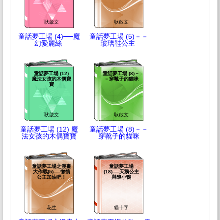
耿啟文
耿啟文
童話夢工場 (4)──魔
童話夢工場 (5)－－
幻愛麗絲
玻璃鞋公主
童話夢工場 (12)
童話夢工場 (8)－
魔法女孩的木偶寶
－穿靴子的貓咪
寶
耿啟文
耿啟文
童話夢工場 (12) 魔
童話夢工場 (8)－－
法女孩的木偶寶寶
穿靴子的貓咪
童話夢工場之漫畫
童話夢工場
大作戰(5)──懶惰
(18)──天鵝公主
公主加油吧！
與醜小鴨
花生
貓十字