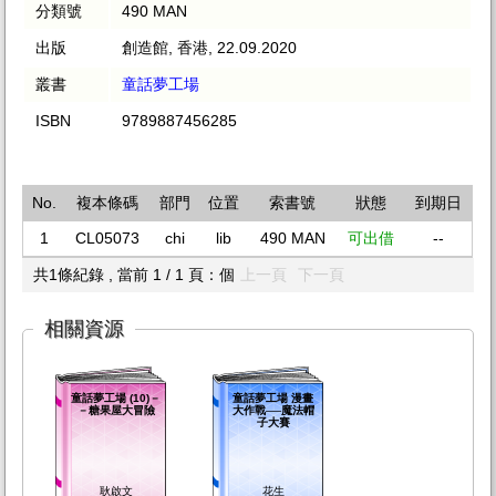
分類號
490 MAN
出版
創造館, 香港, 22.09.2020
叢書
童話夢工場
ISBN
9789887456285
No.
複本條碼
部門
位置
索書號
狀態
到期日
1
CL05073
chi
lib
490 MAN
可出借
--
共1條紀錄 , 當前 1 / 1 頁：個
上一頁
下一頁
相關資源
童話夢工場 (10)－
童話夢工場 漫畫
－糖果屋大冒險
大作戰──魔法帽
子大賽
耿啟文
花生