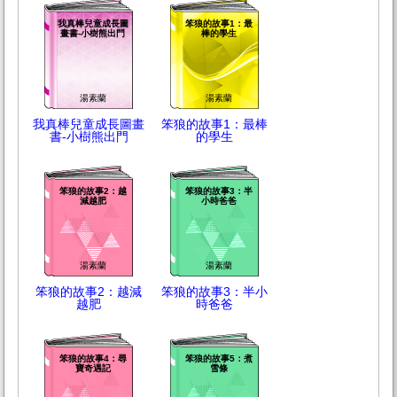
我真棒兒童成長圖
笨狼的故事1：最
畫書-小樹熊出門
棒的學生
湯素蘭
湯素蘭
我真棒兒童成長圖畫
笨狼的故事1：最棒
書-小樹熊出門
的學生
笨狼的故事2：越
笨狼的故事3：半
減越肥
小時爸爸
湯素蘭
湯素蘭
笨狼的故事2：越減
笨狼的故事3：半小
越肥
時爸爸
笨狼的故事4：尋
笨狼的故事5：煮
寶奇遇記
雪條