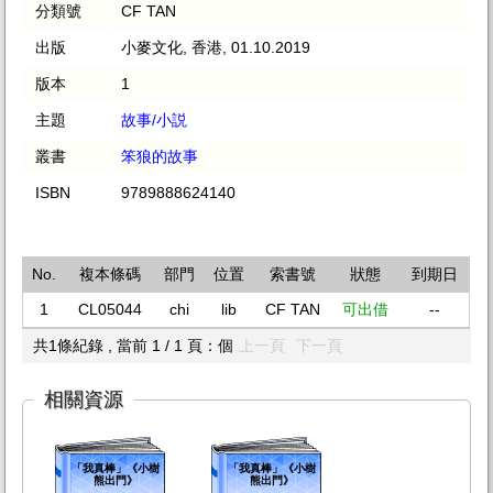
分類號
CF TAN
出版
小麥文化, 香港, 01.10.2019
版本
1
主題
故事/小説
叢書
笨狼的故事
ISBN
9789888624140
No.
複本條碼
部門
位置
索書號
狀態
到期日
1
CL05044
chi
lib
CF TAN
可出借
--
共1條紀錄 , 當前 1 / 1 頁：個
上一頁
下一頁
相關資源
「我真棒」《小樹
「我真棒」《小樹
熊出門》
熊出門》