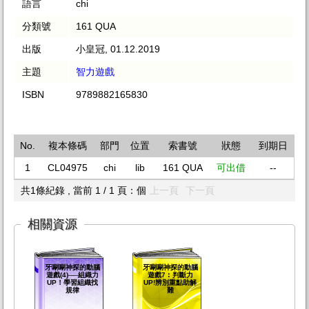
語言
chi
分類號
161 QUA
出版
小皇冠, 01.12.2019
主題
智力遊戲
ISBN
9789882165830
No.
複本條碼
部門
位置
索書號
狀態
到期日
1
CL04975
chi
lib
161 QUA
可出借
--
共1條紀錄 , 當前 1 / 1 頁：個
上一頁
下一頁
相關資源
牙唰唰神探的動腦
牙唰唰神探的動腦
遊戲(4)──組織力
遊戲7︰判斷力
UP！學習組織找
UP!辨別重點助解
規律
難