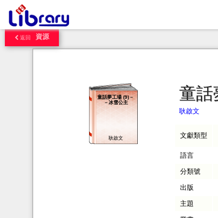
資源
返回
童話
童話夢工場 (9)－
－冰雪公主
耿啟文
文獻類型
耿啟文
語言
分類號
出版
主題