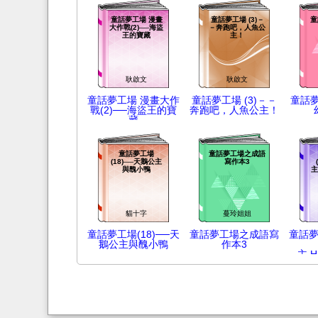
童話夢工場 漫畫
童話夢工場 (3)－
童
大作戰(2)──海盜
－奔跑吧，人魚公
王的寶藏
主！
耿啟文
耿啟文
童話夢工場 漫畫大作
童話夢工場 (3)－－
童話夢
戰(2)──海盜王的寶
奔跑吧，人魚公主！
藏
童話夢工場
童話夢工場之成語
(18)──天鵝公主
寫作本3
與醜小鴨
主
貓十字
蔓玲姐姐
童話夢工場(18)──天
童話夢工場之成語寫
童話夢
鵝公主與醜小鴨
作本3
主 