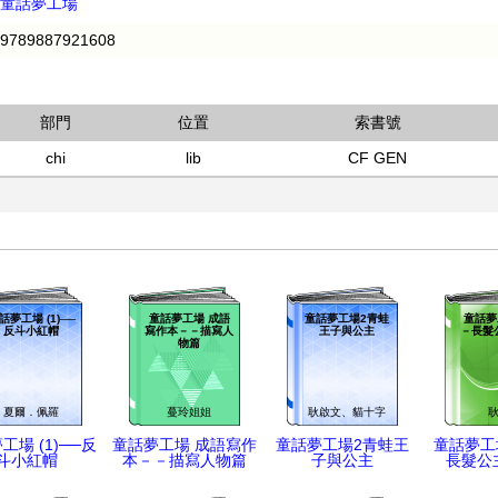
童話夢工場
9789887921608
部門
位置
索書號
chi
lib
CF GEN
話夢工場 (1)──
童話夢工場 成語
童話夢工場2青蛙
童話夢工
反斗小紅帽
寫作本－－描寫人
王子與公主
－長髮
物篇
夏爾．佩羅
蔓玲姐姐
耿啟文、貓十字
工場 (1)──反
童話夢工場 成語寫作
童話夢工場2青蛙王
童話夢工場
斗小紅帽
本－－描寫人物篇
子與公主
長髮公