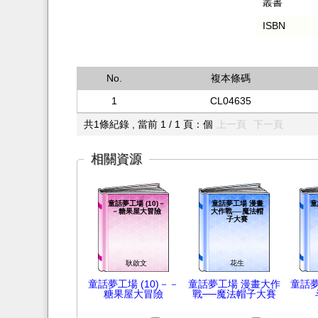
叢書
ISBN
No.
複本條碼
1
CL04635
共1條紀錄 , 當前 1 / 1 頁：個
上一頁
下一頁
相關資源
童話夢工場 (10)－
童話夢工場 漫畫
童
－糖果屋大冒險
大作戰──魔法帽
子大賽
耿啟文
花生
童話夢工場 (10)－－
童話夢工場 漫畫大作
童話夢
糖果屋大冒險
戰──魔法帽子大賽