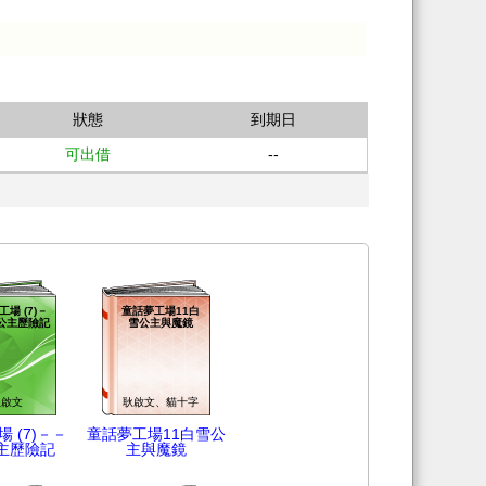
狀態
到期日
可出借
--
場 (7)－
童話夢工場11白
公主歷險記
雪公主與魔鏡
耿啟文
耿啟文、貓十字
 (7)－－
童話夢工場11白雪公
主歷險記
主與魔鏡