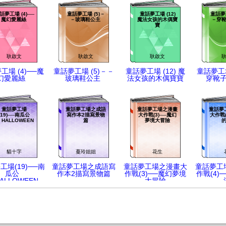
話夢工場 (4)──
童話夢工場 (5)－
童話夢工場 (12)
童話夢工
魔幻愛麗絲
－玻璃鞋公主
魔法女孩的木偶寶
－穿
寶
耿啟文
耿啟文
耿啟文
工場 (4)──魔
童話夢工場 (5)－－
童話夢工場 (12) 魔
童話夢工場
幻愛麗絲
玻璃鞋公主
法女孩的木偶寶寶
穿靴
童話夢工場
童話夢工場之成語
童話夢工場之漫畫
童話夢
(19)──南瓜公
寫作本2描寫景物
大作戰(3)──魔幻
大作戰(
 HALLOWEEN
篇
夢境大冒險
貓十字
蔓玲姐姐
花生
工場(19)──南
童話夢工場之成語寫
童話夢工場之漫畫大
童話夢工
瓜公
作本2描寫景物篇
作戰(3)──魔幻夢境
作戰(4)
HALLOWEEN
大冒險