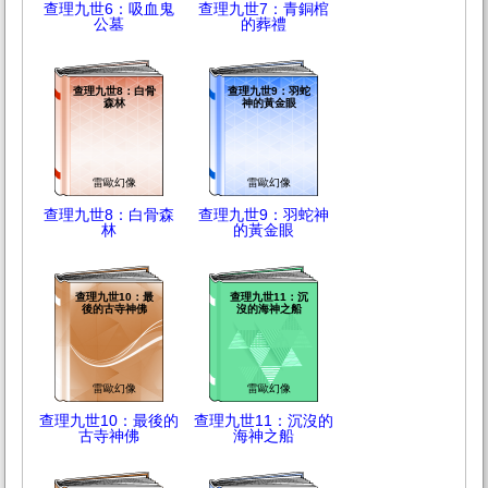
查理九世6：吸血鬼
查理九世7：青銅棺
公墓
的葬禮
查理九世8：白骨
查理九世9：羽蛇
森林
神的黃金眼
雷歐幻像
雷歐幻像
查理九世8：白骨森
查理九世9：羽蛇神
林
的黃金眼
查理九世10：最
查理九世11：沉
後的古寺神佛
沒的海神之船
雷歐幻像
雷歐幻像
查理九世10：最後的
查理九世11：沉沒的
古寺神佛
海神之船