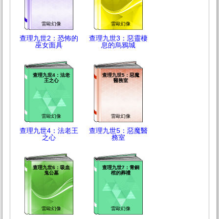
雷歐幻像
雷歐幻像
查理九世2：恐怖的
查理九世3：惡靈棲
巫女面具
息的烏鴉城
查理九世4：法老
查理九世5：惡魔
王之心
醫務室
雷歐幻像
雷歐幻像
查理九世4：法老王
查理九世5：惡魔醫
之心
務室
查理九世6：吸血
查理九世7：青銅
鬼公墓
棺的葬禮
雷歐幻像
雷歐幻像