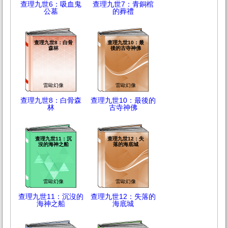
查理九世6：吸血鬼
查理九世7：青銅棺
公墓
的葬禮
查理九世8：白骨
查理九世10：最
森林
後的古寺神佛
雷歐幻像
雷歐幻像
查理九世8：白骨森
查理九世10：最後的
林
古寺神佛
查理九世11：沉
查理九世12：失
沒的海神之船
落的海底城
雷歐幻像
雷歐幻像
查理九世11：沉沒的
查理九世12：失落的
海神之船
海底城