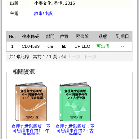
出版
小麥文化, 香港, 2016
主題
故事/小説
No.
複本條碼
部門
位置
索書號
狀態
到期日
1
CL04599
chi
lib
CF LEO
可出借
--
共1條紀錄 , 當前 1 / 1 頁：個
上一頁
下一頁
相關資源
查理九世彩圖版．
查理九世彩圖版．
不可思議事件簿
不可思議事件簿
1：午夜遊樂園
2：古堡迷蹤
雷歐幻像
雷歐幻像
查理九世彩圖版．不
查理九世彩圖版．不
可思議事件簿1：午
可思議事件簿2：古
夜遊樂園
堡迷蹤