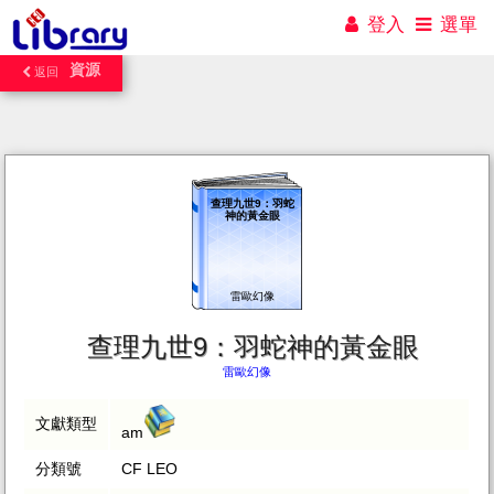
登入
選單
資源
返回
查理九世9：羽蛇
神的黃金眼
雷歐幻像
查理九世9：羽蛇神的黃金眼
雷歐幻像
文獻類型
am
分類號
CF LEO