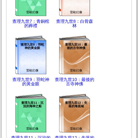
雷歐幻像
雷歐幻像
查理九世7：青銅棺
查理九世8：白骨森
的葬禮
林
查理九世9：羽蛇
查理九世10：最
神的黃金眼
後的古寺神佛
雷歐幻像
雷歐幻像
查理九世9：羽蛇神
查理九世10：最後的
的黃金眼
古寺神佛
查理九世11：沉
查理九世12：失
沒的海神之船
落的海底城
雷歐幻像
雷歐幻像
查理九世11：沉沒的
查理九世12：失落的