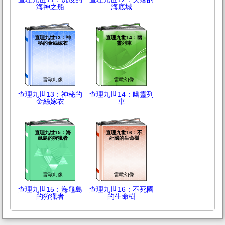
海神之船
海底城
查理九世13：神
查理九世14：幽
秘的金絲嫁衣
靈列車
雷歐幻像
雷歐幻像
查理九世13：神秘的
查理九世14：幽靈列
金絲嫁衣
車
查理九世15：海
查理九世16：不
龜島的狩獵者
死國的生命樹
雷歐幻像
雷歐幻像
查理九世15：海龜島
查理九世16：不死國
的狩獵者
的生命樹