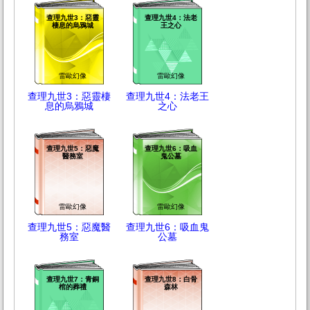
查理九世3：惡靈
查理九世4：法老
棲息的烏鴉城
王之心
雷歐幻像
雷歐幻像
查理九世3：惡靈棲
查理九世4：法老王
息的烏鴉城
之心
查理九世5：惡魔
查理九世6：吸血
醫務室
鬼公墓
雷歐幻像
雷歐幻像
查理九世5：惡魔醫
查理九世6：吸血鬼
務室
公墓
查理九世7：青銅
查理九世8：白骨
棺的葬禮
森林