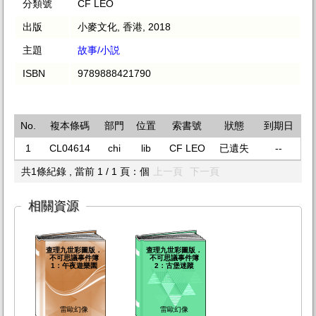
分類號
CF LEO
出版
小麥文化, 香港, 2018
主題
故事/小説
ISBN
9789888421790
No.
複本條碼
部門
位置
索書號
狀態
到期日
1
CL04614
chi
lib
CF LEO
已遺失
--
共1條紀錄 , 當前 1 / 1 頁：個
上一頁
下一頁
相關資源
查理九世彩圖版．
查理九世彩圖版．
不可思議事件簿
不可思議事件簿
1：午夜遊樂園
2：古堡迷蹤
雷歐幻像
雷歐幻像