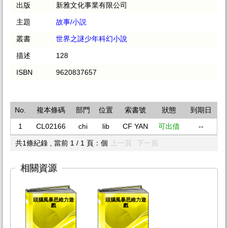
出版
新雅文化事業有限公司
主題
故事/小説
叢書
世界之謎少年科幻小說
描述
128
ISBN
9620837657
No.
複本條碼
部門
位置
索書號
狀態
到期日
1
CL02166
chi
lib
CF YAN
可出借
--
共1條紀錄 , 當前 1 / 1 頁：個
上一頁
下一頁
相關資源
頭腦風暴思維力遊
頭腦風暴思維力遊
戲
戲