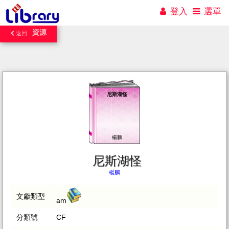
登入
選單
資源
返回
尼斯湖怪
楊鵬
尼斯湖怪
楊鵬
文獻類型
am
分類號
CF