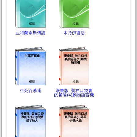
楊鵬
楊鵬
亞特蘭蒂斯傳說
木乃伊復活
生死百慕達
漫畫版_裝在口袋
裏的爸爸(4)動物
語言機
楊鵬
楊鵬
生死百慕達
漫畫版_裝在口袋裏
的爸爸(4)動物語言機
漫畫版_裝在口袋
漫畫版_裝在口袋
裏的爸爸(1)我變
裏的爸爸(3)外星
成了巨人
手機入侵