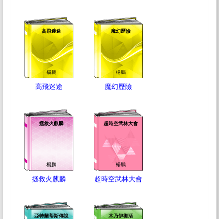
高飛迷途
魔幻歷險
楊鵬
楊鵬
高飛迷途
魔幻歷險
拯救火麒麟
超時空武林大會
楊鵬
楊鵬
拯救火麒麟
超時空武林大會
亞特蘭蒂斯傳說
木乃伊復活