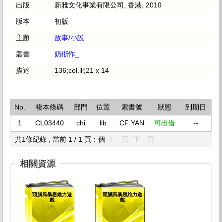
出版
新雅文化事業有限公司, 香港, 2010
版本
初版
主題
故事/小説
叢書
奶狾怍_
描述
136;col.ill;21 x 14
No.
複本條碼
部門
位置
索書號
狀態
到期日
1
CL03440
chi
lib
CF YAN
可出借
--
共1條紀錄 , 當前 1 / 1 頁：個
上一頁
下一頁
相關資源
頭腦風暴思維力遊
頭腦風暴思維力遊
戲
戲